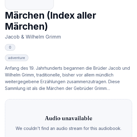
Märchen (Index aller
Märchen)
Jacob & Wilhelm Grimm
0
adventure
Anfang des 19. Jahrhunderts begannen die Brüder Jacob und
Wilhelm Grimm, traditionelle, bisher vor allem mündlich
weitergegebene Erzählungen zusammenzutragen. Diese
Sammlung ist als die Märchen der Gebrüder Grimm
weltbekannt geworden und umfaßt so berühmte Geschichten
wie Rapunzel, Hänsel und Gretel, Rumpelstilzchen,
Rotkäppchen, Aschenputtel und viele andere.
(Zusammenfassung von Rainer) Die Märchen sind auf fünf
Audio unavailable
Katalogseiten untergebracht : Märchen 1 • Märchen 2 •
We couldn't find an audio stream for this audiobook.
Märchen 3 • Märchen 4 • Märchen 5 Alle Märchen in
alphabetischer Reihenfolge - auf den Märchentitel klicken, um