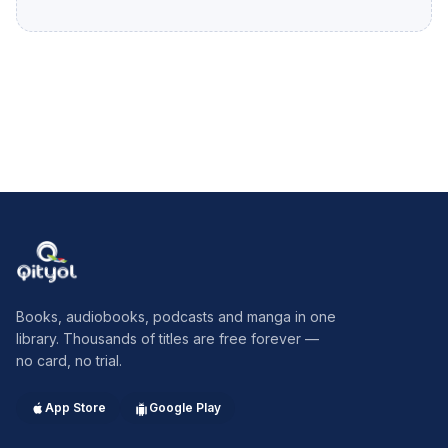
zur jeweiligen Katalogseite zu gelangen: A Allerleirauh Alte
Bettelfrau, Die Alte Großvater und der Enkel, Der Alte im Wald,
Die Alte Mütterchen, Das Alte Sultan, Der Arme Junge im Grab,
Der Arme Mädchen, Das Arme Müllersbursch und das
Kätzchen, Der Arme und der Reiche, Der Armut und Demut
führen zum Himmel Aschenputtel B Bärenhäuter, Der Bauer und
der Teufel, Der Beiden Wanderer, Die Bienenkönigin, Die
Blaue Lic
Qityol
Books, audiobooks, podcasts and manga in one
library. Thousands of titles are free forever —
no card, no trial.
App Store
Google Play