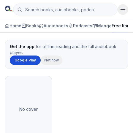
Skip to content
Search books, audiobooks, podcasts and manga
Qityol
Home
Books
Audiobooks
Podcasts
Manga
Free libra
Get the app
for offline reading and the full audiobook
player.
Google Play
Not now
No cover